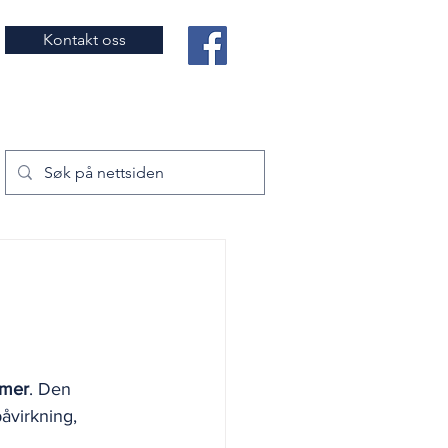
Kontakt oss
emer
. Den 
åvirkning, 