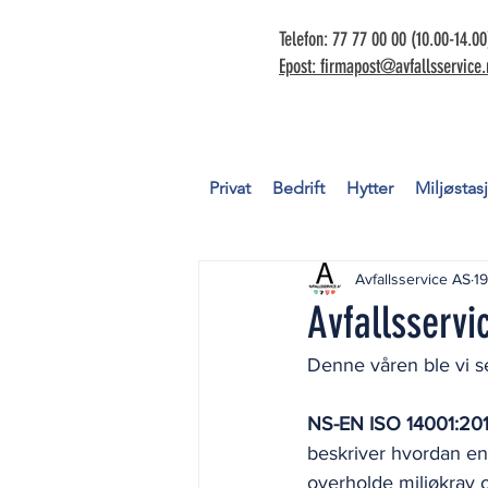
Telefon: 77 77 00 00 (10.00-14.00
Epost: firmapost@avfallsservice.
Privat
Bedrift
Hytter
Miljøstas
Avfallsservice AS
19
Avfallsservi
Denne våren ble vi se
NS-EN ISO 14001:20
beskriver hvordan en
overholde miljøkrav o