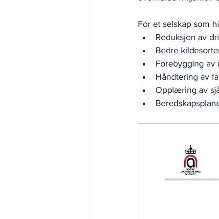
For et selskap som hå
Reduksjon av driv
Bedre kildesorte
Forebygging av u
Håndtering av farl
Opplæring av sjå
Beredskapsplaner