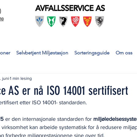
)
no
joner
Selvbetjent Miljøstasjon
Sorteringsguide
Om oss
. juni
1 min lesing
ce AS er nå ISO 14001 sertifisert
rtifisert etter ISO 14001- standarden.
15
 er den internasjonale standarden for 
miljøledelsessyst
 virksomhet kan arbeide systematisk for å redusere miljøp
g forbedre miljøprestasjonene sine over tid.